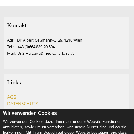
Kontakt
Adr.: Dr. Albert Geßmann-G. 29, 1210 Wien
Tel.: +43 (0)664 889 20 504
Mail: Dr.S.Harzer(at)medical-affairs.at
Links
AGB
DATENSCHUTZ
IMPRESSUM
Wir verwenden Cookies
Wir verwenden Cookies dazu, Ihnen auf unserer Website Funktionen 
anzubieten, sowie um zu verstehen, wer unsere Nutzer sind und wo sie 
herkommen. Mit Ihrem Besuch auf dieser Website bestätigen Sie, dass 